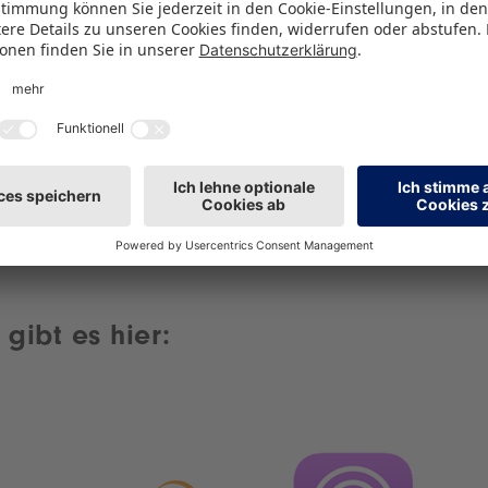
Wir verwenden Spotify, um Inhalte einzubetten.
Dieser Service kann Daten zu Ihren Aktivitäten
sammeln. Bitte lesen Sie die Details durch und
stimmen Sie der Nutzung des Service zu, um
diese Inhalte anzuzeigen.
Mehr Informationen
Akzeptieren
powered by
Usercentrics Consent Management
Platform
gibt es hier: