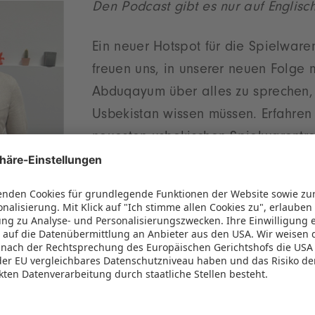
Den Podcast gibt es nur auf Englisc
Ein neuer Hotspot für die Spielwaren
freuen uns, in unserer neuen Folge 
Abduqayum über alles zu sprechen,
Usbekistan wissen müssen. Erfahren
neuesten usbekischen Spielwarentre
Produktgruppen im Land am stärkste
sbekischen Pavillon auf der diesjährigen Spielwar
g nach Usbekistan?
Wir benötigen Ihre Zustimmung, um
den Spotify-Service zu laden!