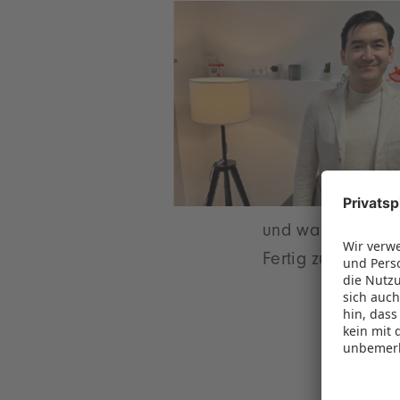
und was Sie im u
Fertig zum Abflu