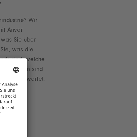
h
industrie? Wir
mit Anvar
 was Sie über
 Sie, was die
nds sind, welche
n vertreten sind
enmesse erwartet.