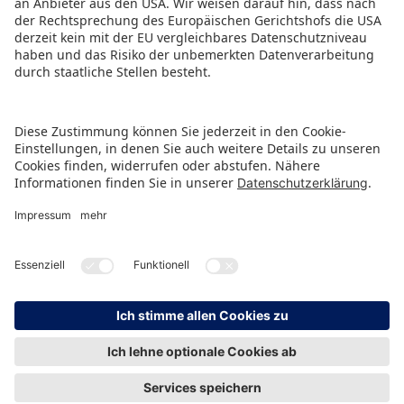
HINWEISGEBERSCHUTZ
IMPRESSUM
DATENSCHUTZ
KONTAKT
© Spielwarenmesse eG, Herderstraße 7, 90427 Nürnberg