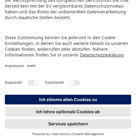
HINWEISGEBERSCHUTZ
IMPRESSUM
DATENSCHUTZ
KONTAKT
© Spielwarenmesse eG, Herderstraße 7, 90427 Nürnberg