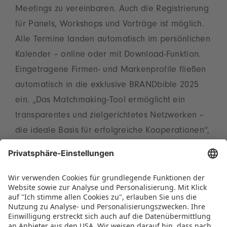
Meetings zu vereinbaren. Auch die Registrierung
für Panels, Workshops und Vorträge ist möglich.
Alle Termine landen automatisch im persönlichen
Kalender – online oder mit Download-Funktion.
Eingetragene Firmen- und Markenprofile fließen
automatisch in die exklusive BRANDbible 2025
ein. „Das Matchmaking-Tool ermöglicht ein
transparentes und zielgerichtetes Netzwerken –
die ideale Basis für erfolgreiche Kooperationen“,
betont BRANDmate Geschäftsführer Christian
Ulrich.
Alle Medienschaffenden bitten wir, sich
im
Vorfeld der BRANDmate
hier
zu
akkreditieren.