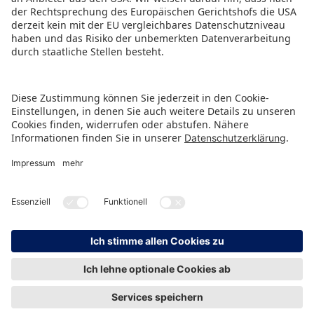
PRESSEMITTEILUNG ALS PDF HERUNTERLADEN
ZURÜCK ZUR ÜBERSICHTSSEITE
HINWEISGEBERSCHUTZ
IMPRESSUM
DATENSCHUTZ
KONTAKT
© Spielwarenmesse eG, Herderstraße 7, 90427 Nürnberg